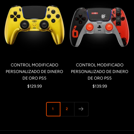
CONTROL MODIFICADO
CONTROL MODIFICADO
PERSONALIZADO DE DINERO
PERSONALIZADO DE DINERO
DE ORO PS5
DE ORO PS5
Precio
Precio
$129.99
$139.99
de
de
venta
venta
1
2