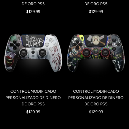
DE ORO PS5
DE ORO PS5
Precio
Precio
$129.99
$129.99
de
de
venta
venta
CONTROL MODIFICADO
CONTROL MODIFICADO
PERSONALIZADO DE DINERO
PERSONALIZADO DE DINERO
DE ORO PS5
DE ORO PS5
Precio
Precio
$129.99
$129.99
de
de
venta
venta