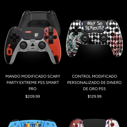
de
de
venta
venta
MANDO MODIFICADO SCARY
CONTROL MODIFICADO
PARTY EXTREME PS5 SMART
PERSONALIZADO DE DINERO
PRO
DE ORO PS5
Precio
Precio
$209.99
$129.99
de
de
venta
venta