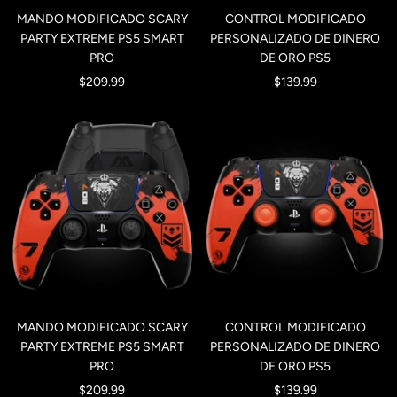
MANDO MODIFICADO SCARY
CONTROL MODIFICADO
PARTY EXTREME PS5 SMART
PERSONALIZADO DE DINERO
PRO
DE ORO PS5
Precio
Precio
$209.99
$139.99
de
de
venta
venta
MANDO MODIFICADO SCARY
CONTROL MODIFICADO
PARTY EXTREME PS5 SMART
PERSONALIZADO DE DINERO
PRO
DE ORO PS5
Precio
Precio
$209.99
$139.99