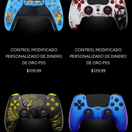
CONTROL MODIFICADO
CONTROL MODIFICADO
PERSONALIZADO DE DINERO
PERSONALIZADO DE DINERO
DE ORO PS5
DE ORO PS5
Precio
Precio
$109.99
$129.99
de
de
venta
venta