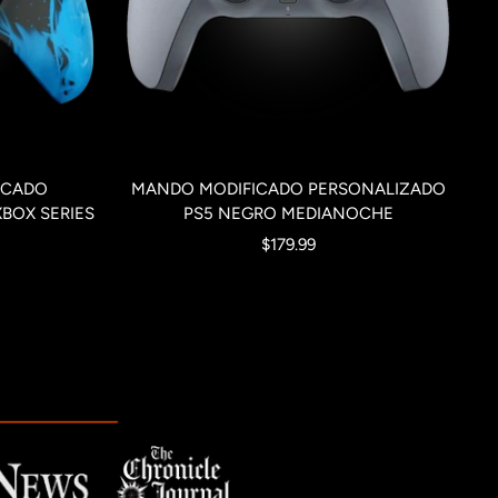
ICADO
MANDO MODIFICADO PERSONALIZADO
XBOX SERIES
PS5 NEGRO MEDIANOCHE
Precio
$179.99
de
venta