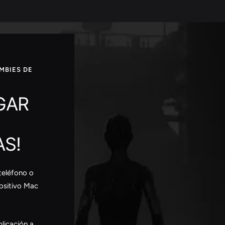
MBIES DE
UGAR
S!
teléfono o
positivo Mac
licación a