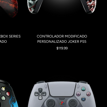
BOX SERIES
CONTROLADOR MODIFICADO
CADO
PERSONALIZADO JOKER PS5
Precio
$119.99
de
venta