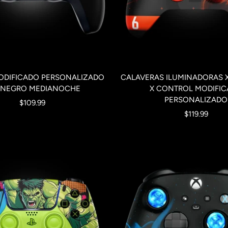
DIFICADO PERSONALIZADO
CALAVERAS ILUMINADORAS X
 NEGRO MEDIANOCHE
X CONTROL MODIFI
PERSONALIZADO
Precio
$109.99
Precio
$119.99
de
de
venta
venta