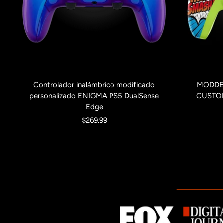
Controlador inalámbrico modificado
MODDE
personalizado ENIGMA PS5 DualSense
CUSTO
Edge
Precio
$269.99
de
venta