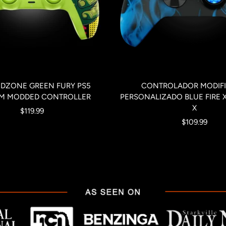
DZONE GREEN FURY PS5
CONTROLADOR MODIF
M MODDED CONTROLLER
PERSONALIZADO BLUE FIRE 
X
Precio
$119.99
Precio
$109.99
de
de
venta
venta